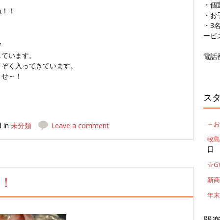
・個
ね！！
・お
・3
ービ
*
しています。
電話番
くぞく入ってきています。
ませ～！
ス
～お
d in
未分類
Leave a comment
牧島
日
☆G
！
新商
年末