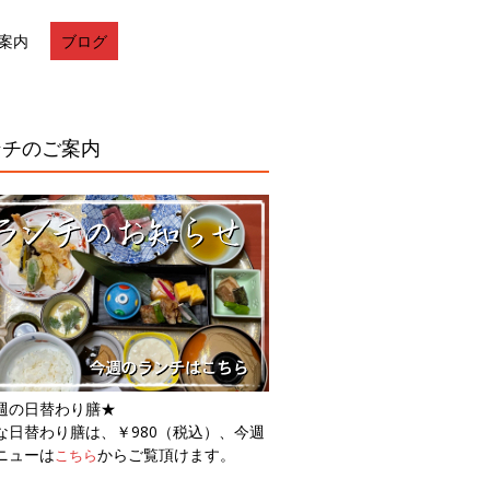
案内
ブログ
ンチのご案内
週の日替わり膳★
な日替わり膳は、￥980（税込）、今週
ニューは
からご覧頂けます。
こちら