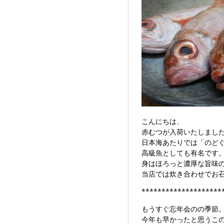
こんにちは、
赤むつが入荷いたしまし
日本海あたりでは「のど
高級魚としても有名です
身はほろっと濃厚な旨味
当店では炊き合わせでお
********************
もうすぐ忘年会のの季節
今年も早かったと思うこ