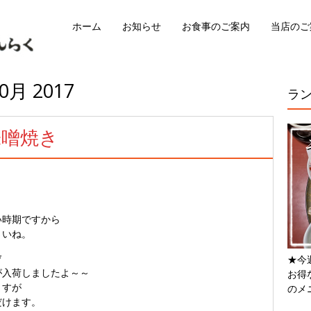
ホーム
お知らせ
お食事のご案内
当店のご
0月 2017
ラ
味噌焼き
い時期ですから
さいね。
*
★今
が入荷しましたよ～～
お得
ますが
のメ
だけます。