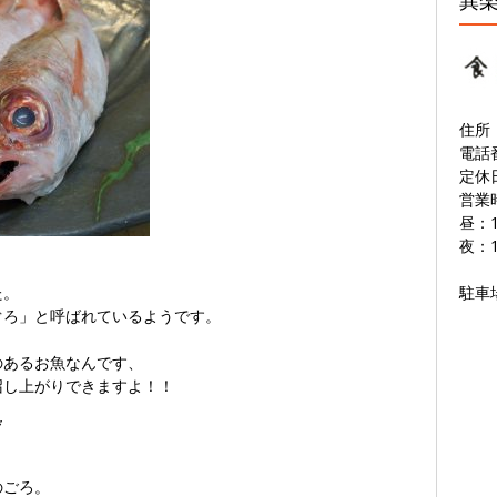
巽
住所
電話番
定休
営業
昼：11
夜：17
た。
駐車
ぐろ」と呼ばれているようです。
。
のあるお魚なんです、
召し上がりできますよ！！
*
。
のごろ。