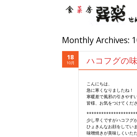
Monthly Archives:
1
18
ハコフグの
10月
こんにちは、
急に寒くなりましたね！
寒暖差で風邪の引きやす
皆様、お気をつけてくだ
********************
少し早くですがハコフグ
ひょきんなお顔をしてい
味噌焼きが美味しくいた