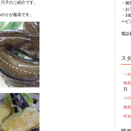
～穴子のご紹介です。
・個
・お
ののりが最高です。
・3
ービ
電話番
ス
～お
牧島
日
☆G
新商
年末