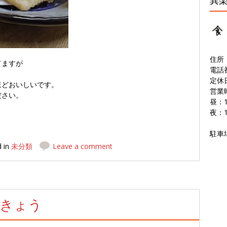
巽
住所
てますが
電話番
定休
ほどおいしいです。
営業
ださい。
昼：11
夜：17
駐車
d in
未分類
Leave a comment
っきょう