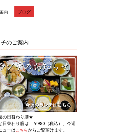
案内
ブログ
ンチのご案内
週の日替わり膳★
な日替わり膳は、￥980（税込）、今週
ニューは
からご覧頂けます。
こちら