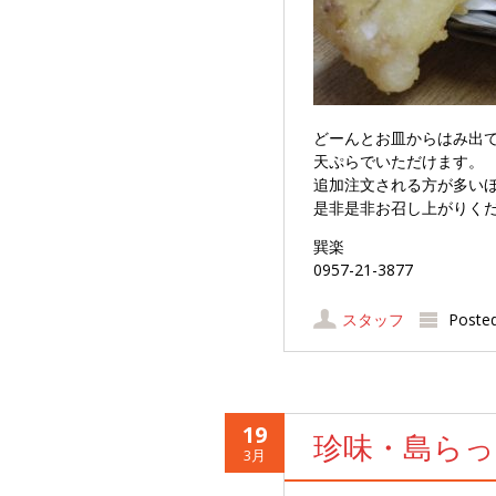
どーんとお皿からはみ出
天ぷらでいただけます。
追加注文される方が多い
是非是非お召し上がりく
巽楽
0957-21-3877
スタッフ
Poste
19
珍味・島ら
3月