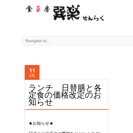
11
4月
ランチ 日替膳と各
定食の価格改定のお
知らせ
★お知らせ★